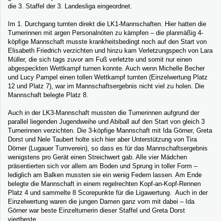
die 3. Staffel der 3. Landesliga eingeordnet.
Im 1. Durchgang turnten direkt die LK1-Mannschaften. Hier hatten die
Turnerinnen mit argen Personalnöten zu kämpfen – die planmäßig 4-
köpfige Mannschaft musste krankheitsbedingt noch auf den Start von
Elisabeth Friedrich verzichten und hinzu kam Verletzungspech von Lara
Müller, die sich tags zuvor am Fuß verletzte und somit nur einen
abgespeckten Wettkampf turnen konnte. Auch wenn Michelle Becher
und Lucy Pampel einen tollen Wettkampf turnten (Einzelwertung Platz
12 und Platz 7), war im Mannschaftsergebnis nicht viel zu holen. Die
Mannschaft belegte Platz 8.
Auch in der LK3-Mannschaft mussten die Turnerinnen aufgrund der
parallel liegenden Jugendweihe und Abiball auf den Start von gleich 3
Turnerinnen verzichten. Die 3-köpfige Mannschaft mit Ida Görner, Greta
Dorst und Nele Taubert holte sich hier aber Unterstützung von Tira
Dörner (Lugauer Turnverein), so dass es für das Mannschaftsergebnis
wenigstens pro Gerät einen Streichwert gab. Alle vier Mädchen
präsentierten sich vor allem am Boden und Sprung in toller Form –
lediglich am Balken mussten sie ein wenig Federn lassen. Am Ende
belegte die Mannschaft in einem regelrechten Kopf-an-Kopf-Rennen
Platz 4 und sammelte 8 Scorepunkte für die Ligawertung. Auch in der
Einzelwertung waren die jungen Damen ganz vorn mit dabei – Ida
Görner war beste Einzelturnerin dieser Staffel und Greta Dorst
viertbeste.