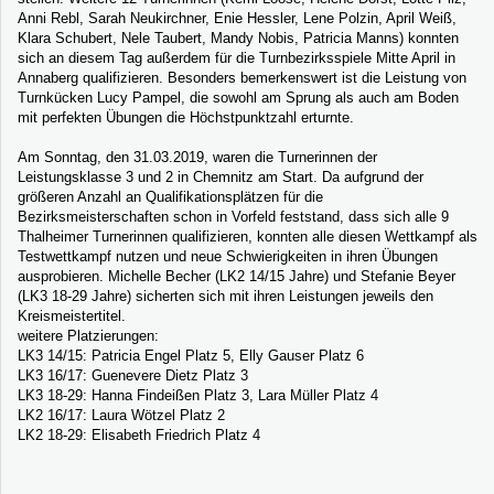
Anni Rebl, Sarah Neukirchner, Enie Hessler, Lene Polzin, April Weiß,
Klara Schubert, Nele Taubert, Mandy Nobis, Patricia Manns) konnten
sich an diesem Tag außerdem für die Turnbezirksspiele Mitte April in
Annaberg qualifizieren. Besonders bemerkenswert ist die Leistung von
Turnkücken Lucy Pampel, die sowohl am Sprung als auch am Boden
mit perfekten Übungen die Höchstpunktzahl erturnte.
Am Sonntag, den 31.03.2019, waren die Turnerinnen der
Leistungsklasse 3 und 2 in Chemnitz am Start. Da aufgrund der
größeren Anzahl an Qualifikationsplätzen für die
Bezirksmeisterschaften schon in Vorfeld feststand, dass sich alle 9
Thalheimer Turnerinnen qualifizieren, konnten alle diesen Wettkampf als
Testwettkampf nutzen und neue Schwierigkeiten in ihren Übungen
ausprobieren. Michelle Becher (LK2 14/15 Jahre) und Stefanie Beyer
(LK3 18-29 Jahre) sicherten sich mit ihren Leistungen jeweils den
Kreismeistertitel.
weitere Platzierungen:
LK3 14/15: Patricia Engel Platz 5, Elly Gauser Platz 6
LK3 16/17: Guenevere Dietz Platz 3
LK3 18-29: Hanna Findeißen Platz 3, Lara Müller Platz 4
LK2 16/17: Laura Wötzel Platz 2
LK2 18-29: Elisabeth Friedrich Platz 4